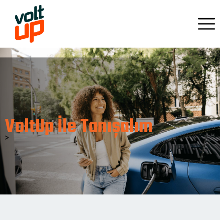
VoltUp İle Tanışalım
>