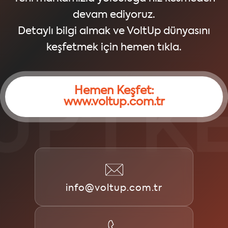
devam ediyoruz.
Detaylı bilgi almak ve VoltUp dünyasını
keşfetmek için hemen tıkla.
Hemen Keşfet:
I KEŞ
www.voltup.com.tr
info@voltup.com.tr