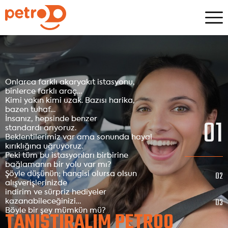
Onlarca farklı akaryakıt istasyonu,
binlerce farklı araç…
Kimi yakın kimi uzak. Bazısı harika,
bazen tuhaf…
01
İnsanız, hepsinde benzer
standardı arıyoruz.
Beklentilerimiz var ama sonunda hayal
kırıklığına uğruyoruz.
Peki tüm bu istasyonları birbirine
bağlamanın bir yolu var mı?
02
Şöyle düşünün; hangisi olursa olsun
alışverişlerinizde
indirim ve sürpriz hediyeler
03
kazanabileceğinizi…
Böyle bir şey mümkün mü?
TANIŞTIRALIM PETROO